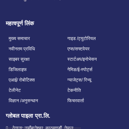
महत्वपूर्ण लिंक
मुख्य समाचार
गाइड /ट्युटोरियल
नवीनतम प्रविधि
एप्स/सफ्टवेयर
साइबर सुरक्षा
स्टार्टअप/इनोभेसन
डिजिलाइफ
गेमिङ/ई-स्पोर्ट्स
एआई/ रोबोटिक्स
ग्याजेट्स/ रिभ्यू
टेलीनेट
टेकनीति
विज्ञान /अनुसन्धान
फिचरवार्ता
ग्लोबल पाइला प्रा.लि.
ठेगाना: नयाँबानेश्वर, काठमाण्डौं, नेपाल