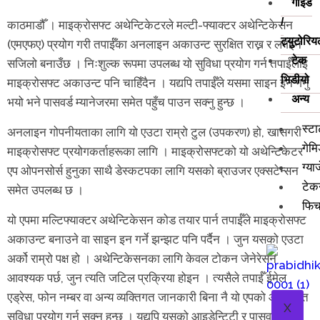
गाइड
/
काठमाडौँ । माइक्रोसफ्ट अथेन्टिकेटरले मल्टी-फ्याक्टर अथेन्टिकेसन
ट्युटोरि
(एमएफए) प्रयोग गरी तपाईँका अनलाइन अकाउन्ट सुरक्षित राख्न र लगइन
टेक
सजिलो बनाउँछ । निःशुल्क रूपमा उपलब्ध यो सुविधा प्रयोग गर्न तपाईँलाई
भिडीयो
माइक्रोसफ्ट अकाउन्ट पनि चाहिँदैन । यद्यपि तपाईँले यसमा साइन इन गर्नु
अन्य
भयो भने पासवर्ड म्यानेजरमा समेत पहुँच पाउन सक्नु हुन्छ ।
स्ट
अनलाइन गोपनीयताका लागि यो एउटा राम्रो टुल (उपकरण) हो, खासगरी
गेमि
माइक्रोसफ्ट प्रयोगकर्ताहरूका लागि । माइक्रोसफ्टको यो अथेन्टिकेटर
ग्या
एप ओपनसोर्स हुनुका साथै डेस्कटपका लागि यसको ब्राउजर एक्सटेन्सन
टेक
समेत उपलब्ध छ ।
फिचर
यो एपमा मल्टिफ्याक्टर अथेन्टिकेसन कोड तयार पार्न तपाईँले माइक्रोसफ्ट
अकाउन्ट बनाउने वा साइन इन गर्ने झन्झट पनि पर्दैन । जुन यसको एउटा
अर्को राम्रो पक्ष हो । अथेन्टिकेसनका लागि केवल टोकन जेनेरेसन
आवश्यक पर्छ, जुन त्यति जटिल प्रक्रिया होइन । त्यसैले तपाईँ ईमेल
एड्रेस, फोन नम्बर वा अन्य व्यक्तिगत जानकारी बिना नै यो एपको आधारभूत
X
सुविधा प्रयोग गर्न सक्नु हुन्छ । यद्यपि यसको आइडेन्टिटी र पासवर्ड