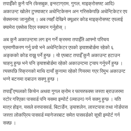
तपाईँको कुनै पनि (फेसबुक, इन्स्टाग्राम, गुगल, माइक्रोसफ्ट आदि)
अकाउन्ट खोलेर टुफ्याक्टर अथेन्टिकेसन अन गरिसकेपछि अथेन्टिकेटर एप
सेक्सनमा जानुहोस् । अब त्यहाँ देखिने क्यूआर कोड माइक्रोसफ्ट एपलाई
क्यामेरा एक्सेस दिएर स्क्यान गर्नुहोस् ।
अब कुनै अकाउन्टमा लग इन गर्ने क्रममा तपाईँले आफ्नो परिचय
प्रमाणीकरण गर्नु पर्‍यो भने अथेन्टिकेटर एपको ड्याशबोर्डमा रहेको ६
अङ्कको कोड राख्नु पर्ने हुन्छ । यो एपबाट तपाईँ कुनै अकाउन्ट हटाउन
चाहनु हुन्छ भने पनि ड्याशबोर्डमा रहेको अकाउन्टमा ट्याप गर्नुपर्ने हुन्छ ।
त्यसपछि स्क्रिनको माथि दायाँ कुनामा रहेको गियरमा गएर रिमुभ अकाउन्ट
भन्ने बटनमा दबाउन सक्नु हुन्छ ।
तपाईँ एप्पलको किचेन अथवा गुगल क्रोम र फायरफक्स जस्ता ब्राउजरमा
स्टोर गरिएका पासवर्ड पनि यसमा इम्पोर्ट (ल्याउन) गर्न सक्नु हुन्छ । यति
मात्र होइन, यसले वनपासवर्ड, बिटार्डेन, ड्याशलेन, लास्टपास तथा नोर्डपास
जस्ता लोकप्रिय पासवर्ड म्यानेजरबाट समेत पासवर्डको सूची इम्पोर्ट गर्न
सक्छ ।