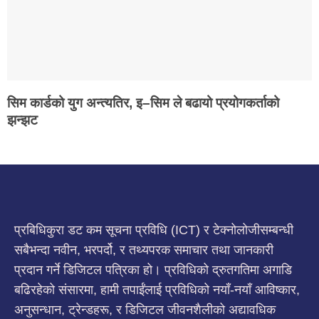
सिम कार्डको युग अन्त्यतिर, इ–सिम ले बढायो प्रयोगकर्ताको
झन्झट
प्रबिधिकुरा डट कम सूचना प्रविधि (ICT) र टेक्नोलोजीसम्बन्धी
सबैभन्दा नवीन, भरपर्दो, र तथ्यपरक समाचार तथा जानकारी
प्रदान गर्ने डिजिटल पत्रिका हो। प्रविधिको द्रुतगतिमा अगाडि
बढिरहेको संसारमा, हामी तपाईंलाई प्रविधिको नयाँ-नयाँ आविष्कार,
अनुसन्धान, ट्रेन्डहरू, र डिजिटल जीवनशैलीको अद्यावधिक