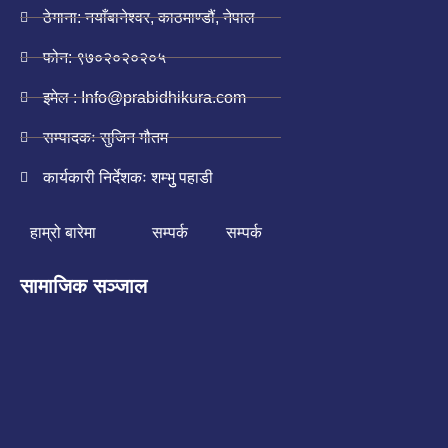
ठेगाना: नयाँबानेश्वर, काठमाण्डौं, नेपाल
फोन: ९७०२०२०२०५
इमेल : Info@prabidhikura.com
सम्पादकः सुजिन गौतम
कार्यकारी निर्देशकः शम्भुु पहाडी
हाम्रो बारेमा
सम्पर्क
सम्पर्क
सामाजिक सञ्जाल