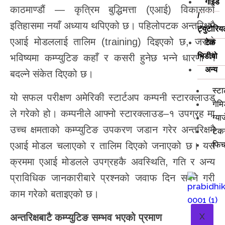
गाइड
काठमाण्डौं — कृत्रिम बुद्धिमत्ता (एआई) विकासको
/
इतिहासमा नयाँ अध्याय थपिएको छ। पहिलोपटक अन्तरिक्षमै
ट्युटोरि
एआई मोडललाई तालिम (training) दिइएको छ, जसले
टेक
भिडीयो
भविष्यमा कम्प्युटिङ कहाँ र कसरी हुनेछ भन्ने धारणा नै
अन्य
बदल्ने संकेत दिएको छ।
स्ट
यो सफल परीक्षण अमेरिकी स्टार्टअप कम्पनी स्टारक्लाउड
गेमि
ले गरेको हो। कम्पनीले आफ्नो स्टारक्लाउड–१ उपग्रह मा
ग्या
उच्च क्षमताको कम्प्युटिङ उपकरण जडान गरेर अन्तरिक्षमै
टेक
फिचर
एआई मोडल चलाएको र तालिम दिएको जनाएको छ। यस
क्रममा एआई मोडलले उपग्रहकै अवस्थिति, गति र अन्य
प्राविधिक जानकारीबारे प्रश्नको जवाफ दिन सक्ने गरी
काम गरेको बताइएको छ।
X
अन्तरिक्षबाटै
कम्प्युटिङ
सम्भव
भएको
प्रमाण