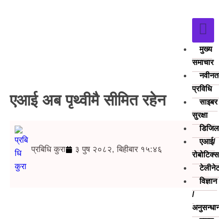
मुख्य
समाचार
नवीनत
प्रविधि
एआई अब पृथ्वीमै सीमित रहेन
साइबर
सुरक्षा
डिजिल
एआई/
प्रबिधि कुरा
३ पुष २०८२, बिहीबार १५:४६
रोबोटिक्
टेलीने
विज्ञान
/
अनुसन्धा