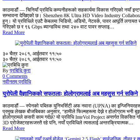
काठमाडौं — चिनियाँ प्रविधि कम्पनीहरूको सहकार्यमा विकास गरिएको नयाँ इन्
सम्भावना देखिएको छ। Shenzhen 8K Ultra HD Video Industry Collaborati
हुन्। यो प्रविधिले एउटै केबलमा भिडियो, अडियो, नेटवर्क, पावर आपूर्ति लग
गरिएको छ र ९६ Gbps ब्यान्डविथ तथा २४० वाट पावर सप्लाइ…
Read More
३० चैत्र २०८१, आईतवार ११:५०
३० चैत्र २०८१, आईतवार ११:५०
By
प्रबिधि कुरा
0 Comments
नवीनतम प्रविधि
युरोपेली वैज्ञानिकको सफतलाः होलोग्रामलाई अब महसुस गर्न सकिने
काठमाडौं — स्पेनको पब्लिक युनिभर्सिटी अफ नवारा (UPNA) का इन्जिनियरहरूक
प्रमुख लेखक बौजबिबका अनुसार, “हामीले फिल्महरूमा देख्ने र होलोग्राम भनी बुझ्ने
होलोग्रामले कसरी काम गर्दछ? यो प्रविधि InteVol Project अन्तर्गत विकसित 
3D प्रोजेक्टरहरूजस्तै रहे पनि, नयाँ प्रविधिले त्यसलाई अन्तरक्रियात्मक…
Read More