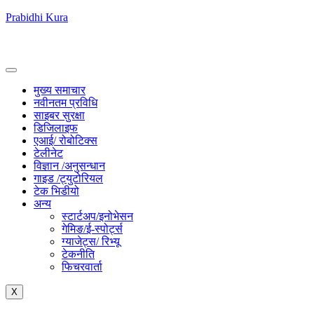
Prabidhi Kura
मुख्य समाचार
नवीनतम प्रविधि
साइबर सुरक्षा
डिजिलाइफ
एआई/ रोबोटिक्स
टेलीनेट
विज्ञान /अनुसन्धान
गाइड /ट्युटोरियल
टेक भिडीयो
अन्य
स्टार्टअप/इनोभेसन
गेमिङ/ई-स्पोर्ट्स
ग्याजेट्स/ रिभ्यू
टेकनीति
फिचरवार्ता
X