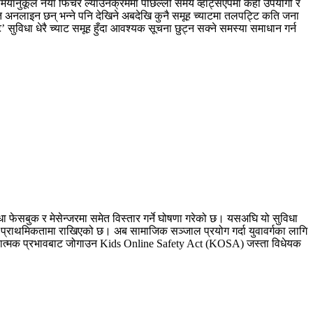
 छ। समयानुकूल नयाँ फिचर ल्याउनेक्रममा पछिल्लो समय व्हाट्सएपमा केही उपयोगी र
अनलाइन छन् भन्ने पनि देखिने अबदेखि कुनै समूह च्याटमा तलपट्टि कति जना
’ सुविधा धेरै च्याट समूह हुँदा आवश्यक सूचना छुट्न सक्ने समस्या समाधान गर्न
 फेसबुक र मेसेन्जरमा समेत विस्तार गर्ने घोषणा गरेको छ। यसअघि यो सुविधा
 प्राथमिकतामा राखिएको छ। अब सामाजिक सञ्जाल प्रयोग गर्दा युवावर्गका लागि
 नकारात्मक प्रभावबाट जोगाउन Kids Online Safety Act (KOSA) जस्ता विधेयक