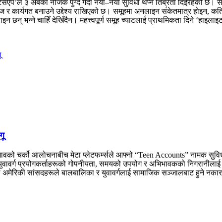
्हाट्सएप’ले ३ अर्बको नजिक पुग्दै गर्दा नयाँ–नयाँ सुविधा थप्न तिब्रता दिइरहेको
र कार्यगत बनाउने उद्देश्य राखिएको छ। समूहमा अनलाइन संकेतमात्र होइन, कति 
छन् भन्ने चाहिँ देखिँदैन। महत्त्वपूर्ण समूह च्याटलाई प्राथमिकता दिने ‘हाइलाइट
गू
ावको चर्को आलोचनाबीच मेटा प्लेटफर्म्सले आफ्नो “Teen Accounts” नामक सुविधा
गत युवावर्ग प्रयोगकर्ताहरूको गोपनीयता, समयको उपयोग र अभिभावकको निगरानीलाई
? हालै अमेरिकी सांसदहरूले बालबालिका र युवावर्गलाई सामाजिक सञ्जालबाट हुने