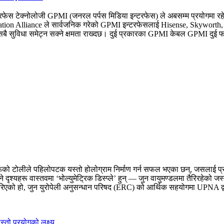
टरफेस टेक्नोलोजी GPMI (जनरल पर्पस मिडिया इन्टरफेस) ले अबसम्म प्रयोगमा र
on Alliance ले सार्वजनिक गरेको GPMI इन्टरफेसलाई Hisense, Skyworth, TC
ायत सबै सुविधा समेट्न सक्ने क्षमता राख्दछ। दुई प्रकारका GPMI केबल GPMI द
ो टोलीले पहिलोपटक यस्तो होलोग्राम निर्माण गर्न सफल भएका छन्, जसलाई प्रयोग
 दृश्यहरू वास्तवमा ‘भोल्युमेट्रिक डिस्प्ले’ हुन् — जुन वायुमण्डलमा तैरिरहेको ज
गरिएको हो, जुन युरोपेली अनुसन्धान परिषद (ERC) को आर्थिक सहयोगमा UPNA द्वा