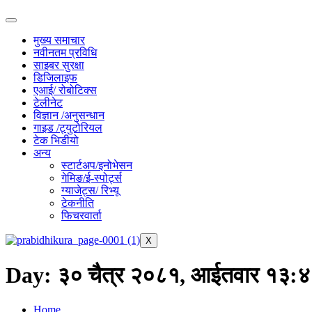
मुख्य समाचार
नवीनतम प्रविधि
साइबर सुरक्षा
डिजिलाइफ
एआई/ रोबोटिक्स
टेलीनेट
विज्ञान /अनुसन्धान
गाइड /ट्युटोरियल
टेक भिडीयो
अन्य
स्टार्टअप/इनोभेसन
गेमिङ/ई-स्पोर्ट्स
ग्याजेट्स/ रिभ्यू
टेकनीति
फिचरवार्ता
X
Day:
३० चैत्र २०८१, आईतवार १३:
Home