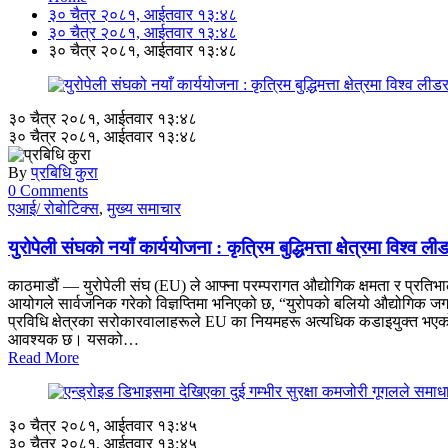
३० चैत्र २०८१, आईतवार १३:४८
३० चैत्र २०८१, आईतवार १३:४८
३० चैत्र २०८१, आईतवार १३:४८
३० चैत्र २०८१, आईतवार १३:४८
३० चैत्र २०८१, आईतवार १३:४८
By
प्रबिधि कुरा
0 Comments
एआई/ रोबोटिक्स
,
मुख्य समाचार
युरोपेली संघको नयाँ कार्ययोजना : कृत्रिम बुद्धिमत्ता क्षेत्रमा विश्व ली
काठमाडौं — युरोपेली संघ (EU) ले आफ्ना परम्परागत औद्योगिक क्षमता र प्रतिभालाई 
आयोगले सार्वजनिक गरेको विज्ञप्तिमा भनिएको छ, “युरोपको बलियो औद्योगिक जग
प्रविधि क्षेत्रका सरोकारवालाहरूले EU का नियमहरू अत्यधिक कडाइयुक्त भएको र य
आवश्यक छ। यसको…
Read More
३० चैत्र २०८१, आईतवार १३:४५
३० चैत्र २०८१, आईतवार १३:४५