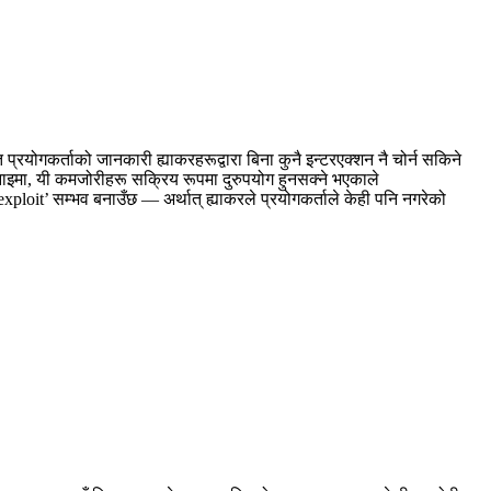
रयोगकर्ताको जानकारी ह्याकरहरूद्वारा बिना कुनै इन्टरएक्शन नै चोर्न सकिने
ाइमा, यी कमजोरीहरू सक्रिय रूपमा दुरुपयोग हुनसक्ने भएकाले
ploit’ सम्भव बनाउँछ — अर्थात् ह्याकरले प्रयोगकर्ताले केही पनि नगरेको