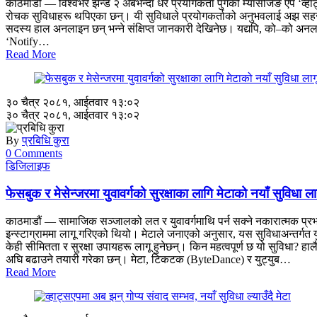
काठमाडौं — विश्वभर झन्डै २ अर्बभन्दा धेरै प्रयोगकर्ता पुगेको म्यासेजिङ एप ‘व
रोचक सुविधाहरू थपिएका छन्। यी सुविधाले प्रयोगकर्ताको अनुभवलाई अझ सहज 
सदस्य हाल अनलाइन छन् भन्ने संक्षिप्त जानकारी देखिनेछ। यद्यपि, को–को अनलाइन 
‘Notify…
Read More
३० चैत्र २०८१, आईतवार १३:०२
३० चैत्र २०८१, आईतवार १३:०२
By
प्रबिधि कुरा
0 Comments
डिजिलाइफ
फेसबुक र मेसेन्जरमा युवावर्गको सुरक्षाका लागि मेटाको नयाँ सुविधा ला
काठमाडौं — सामाजिक सञ्जालको लत र युवावर्गमाथि पर्न सक्ने नकारात्मक प्रभ
इन्स्टाग्राममा लागू गरिएको थियो। मेटाले जनाएको अनुसार, यस सुविधाअन्तर्
केही सीमितता र सुरक्षा उपायहरू लागू हुनेछन्। किन महत्वपूर्ण छ यो सुविधा
अघि बढाउने तयारी गरेका छन्। मेटा, टिकटक (ByteDance) र युट्युब…
Read More