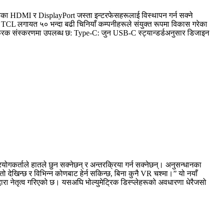
हेका HDMI र DisplayPort जस्ता इन्टरफेसहरूलाई विस्थापन गर्न सक्ने
L लगायत ५० भन्दा बढी चिनियाँ कम्पनीहरूले संयुक्त रूपमा विकास गरेका
ुई फरक संस्करणमा उपलब्ध छ: Type-C: जुन USB-C स्ट्यान्डर्डअनुसार डिजाइन
कर्ताले हातले छुन सक्नेछन् र अन्तरक्रिया गर्न सक्नेछन्। अनुसन्धानका
स्तो देखिन्छ र विभिन्न कोणबाट हेर्न सकिन्छ, बिना कुनै VR चश्मा।” यो नयाँ
रा नेतृत्व गरिएको छ। यसअघि भोल्युमेट्रिक डिस्प्लेहरूको अवधारणा धेरैजसो